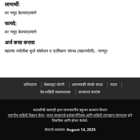
लाभार्थी:
वर नमूद केल्याप्रमाणे
फायदे:
वर नमूद केल्याप्रमाणे
अर्ज कसा करावा
महात्मा ज्योतीबा फुले संशोधन व प्रशिक्षण संस्था (महाज्योती) , नागपूर
अभिप्राय
वेबसाइट धोरणे
आमच्याशी संपर्क साधा
मदत
वेब माहिती व्यवस्थापक
अभ्यागत सारांश
मालकीची सामग्री इतर मागासवर्गीय बहुजन कल्याण विभाग
राष्ट्रीय माहिती विज्ञान केंद्र
,
भारत सरकारचे इलेक्ट्रॉनिक्स आणि माहिती तंत्रज्ञान मंत्रालय
द्वारे
विकसित आणि होस्ट केलेले.
शेवटचे अद्यावत:
August 14, 2025