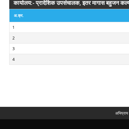
कार्यालय:- प्रादेशिक उपसंचालक, इतर मागास बहुजन कल्या
अ.क्र.
1
2
3
4
अभिप्राय