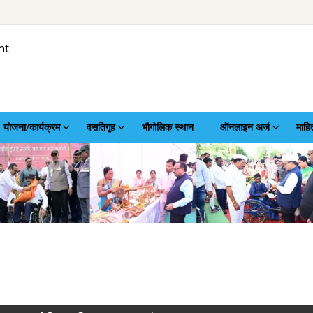
nt
योजना/कार्यक्रम
वसतिगृह
भौगोलिक स्थान
ऑनलाइन अर्ज
माहि