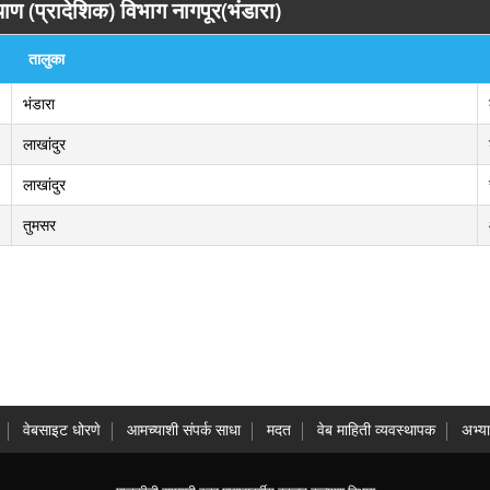
ण (प्रादेशिक) विभाग नागपूर(भंडारा)
तालुका
भंडारा
लाखांदुर
लाखांदुर
तुमसर
वेबसाइट धोरणे
आमच्याशी संपर्क साधा
मदत
वेब माहिती व्यवस्थापक
अभ्य